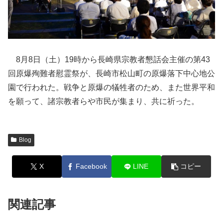
8月8日（土）19時から長崎県宗教者懇話会主催の第43
回原爆殉難者慰霊祭が、長崎市松山町の原爆落下中心地公
園で行われた。戦争と原爆の犠牲者のため、また世界平和
を願って、諸宗教者らや市民が集まり、共に祈った。
Blog
X
Facebook
LINE
コピー
関連記事