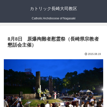
カトリック長崎大司教区
Catholic Archdiocese of Nagasaki
8月8日 原爆殉難者慰霊祭（長崎県宗教者
懇話会主催）
2015.08.19