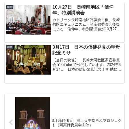
10月27日 長崎南地区「信仰
Blog
年」特別講演会
カトリック長崎南地区評議会主催、長崎
教区エキュメニズム・諸宗教委員会後援
による「信仰年」特別講演会が10月27
日、中町教会で行われた。 「カルト被
害の現状と対策 ～巧妙な手口の裏側を
知る～」をテーマに、第二東京弁護士会
3月17日 日本の信徒発見の聖母
所属、リンク総合法律事...
Blog
記念ミサ
【当日の映像】 長崎大司教区家庭委員
会 YouTube で公開しています。2024年3
月17日 日本の信徒発見記念ミサ 助祭・
司祭候補者認定式 日本の信徒発見記念
ミサ（ノーカット） （ ↑ 2024年3月25
日に追記しました。） 3月17日...
8月6日と8日 浦上天主堂再現プロジェク
ト（同実行委員会主催）