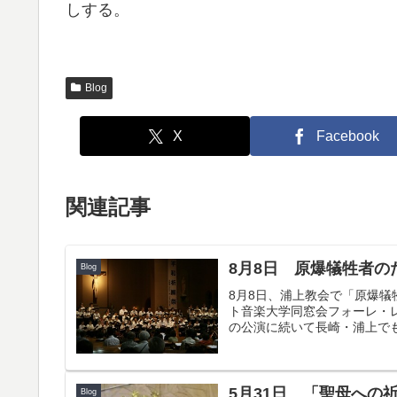
しする。
Blog
X
Facebook
関連記事
8月8日 原爆犠牲者
Blog
8月8日、浦上教会で「原爆
ト音楽大学同窓会フォーレ・
の公演に続いて長崎・浦上でも
5月31日 「聖母への
Blog