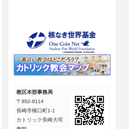
使
っ
て
く
だ
さ
い。
教区本部事務局
〒852-8114
長崎市橋口町1-1
カトリック長崎大司
教館