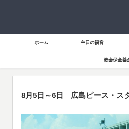
ホーム
主日の福音
教会保全基
8月5日～6日 広島ピース・ス