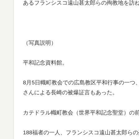
あるフランシスコ遠山甚太郎らの殉教地を訪
（写真説明）
平和記念資料館。
8月5日幟町教会での広島教区平和行事の一つ
さんによる長崎の被爆証言もあった。
カテドラル幟町教会（世界平和記念聖堂）の
188福者の一人、フランシスコ遠山甚太郎ら