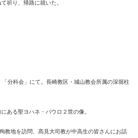
ねて祈り、帰路に就いた。
、「分科会」にて。長崎教区・城山教会所属の深堀柱
前にある聖ヨハネ・パウロ２世の像。
の殉教地を訪問、髙見大司教が中高生の皆さんにお話