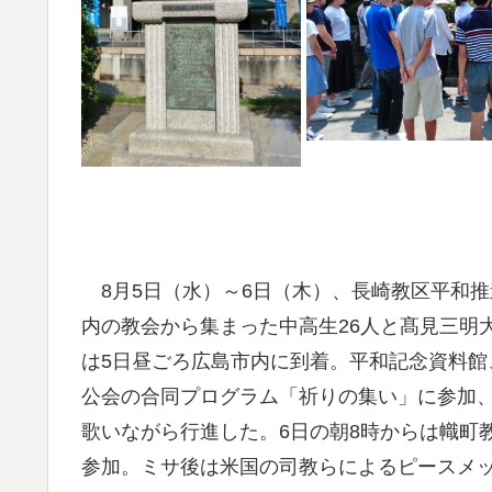
8月5日（水）～6日（木）、長崎教区平和
内の教会から集まった中高生26人と髙見三明
は5日昼ごろ広島市内に到着。平和記念資料
公会の合同プログラム「祈りの集い」に参加
歌いながら行進した。6日の朝8時からは幟町
参加。ミサ後は米国の司教らによるピースメ