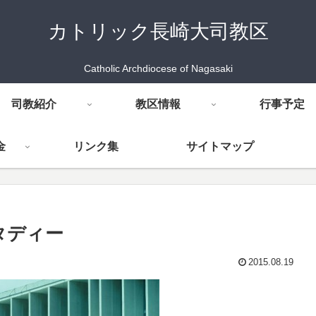
カトリック長崎大司教区
Catholic Archdiocese of Nagasaki
司教紹介
教区情報
行事予定
金
リンク集
サイトマップ
タディー
2015.08.19