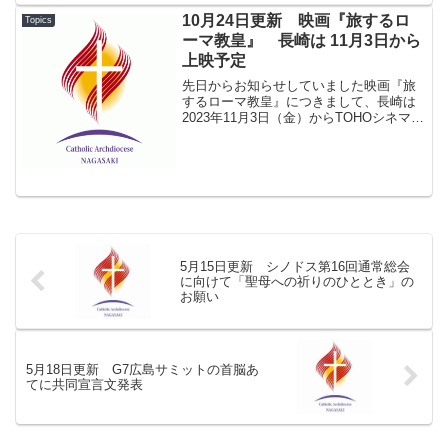
報では雨天ですが実施する方向です。急
10月24日更新 映画『旅するロ
Topics
きょ中止する...
ーマ教皇』 長崎は 11月3日から
上映予定
先日からお知らせしていました映画『旅
するローマ教皇』につきまして、長崎は
2023年11月3日（金）からTOHOシネマズ
長崎で上映予定です。（← 2023年10月24
日追記しました。）※以下は、先日9月20
日に「教区トピックス」に掲載したお...
5月15日更新 シノドス第16回通常総会
に向けて「聖母への祈りのひととき」の
お願い
5月18日更新 G7広島サミットの首脳あ
てに共同宣言文発表