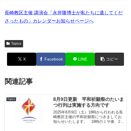
長崎教区主催 講演会「永井隆博士が私たちに遺してくだ
さったもの」カレンダーお知らせページへ
Topics
X
Facebook
LINE
コピー
関連記事
8月9日更新 平和祈願祭のたいま
Topics
つ行列は実施する方向です
2025年8月9日（土）18時から行われる長
崎教区主催の平和祈願祭につきましてお
知らせいたします。 18時のミサ後、20
時から予定しています「たいまつ行列」
（浦上教会から爆心地公園まで）は、予