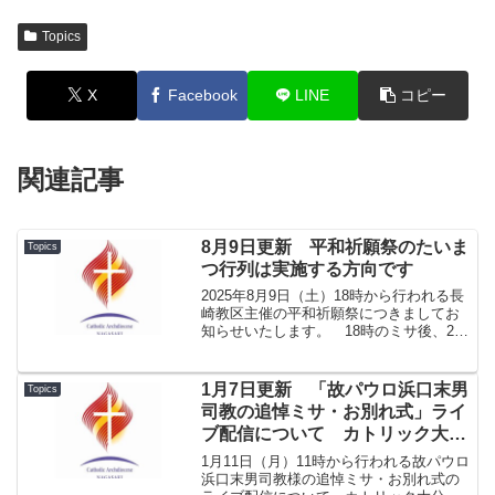
Topics
X
Facebook
LINE
コピー
関連記事
8月9日更新 平和祈願祭のたいま
Topics
つ行列は実施する方向です
2025年8月9日（土）18時から行われる長
崎教区主催の平和祈願祭につきましてお
知らせいたします。 18時のミサ後、20
時から予定しています「たいまつ行列」
（浦上教会から爆心地公園まで）は、予
報では雨天ですが実施する方向です。急
1月7日更新 「故パウロ浜口末男
Topics
きょ中止する...
司教の追悼ミサ・お別れ式」ライ
ブ配信について カトリック大分
教区ホームページ掲載のご案内
1月11日（月）11時から行われる故パウロ
浜口末男司教様の追悼ミサ・お別れ式の