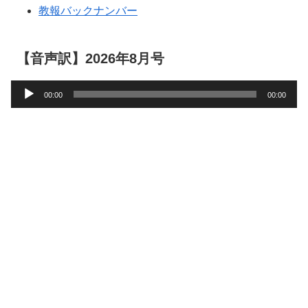
教報バックナンバー
【音声訳】2026年8月号
音
00:00
00:00
声
プ
レ
ー
ヤ
ー