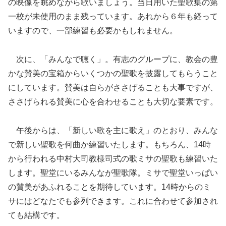
の映像を眺めながら歌いましょう。当日用いた聖歌集の第
一校が未使用のまま残っています。あれから６年も経って
いますので、一部練習も必要かもしれません。
次に、「みんなで聴く」。有志のグループに、教会の豊
かな賛美の宝箱からいくつかの聖歌を披露してもらうこと
にしています。賛美は自らがささげることも大事ですが、
ささげられる賛美に心を合わせることも大切な要素です。
午後からは、「新しい歌を主に歌え」のとおり、みんな
で新しい聖歌を何曲か練習いたします。もちろん、14時
から行われる中村大司教様司式の歌ミサの聖歌も練習いた
します。聖堂にいるみんなが聖歌隊。ミサで聖堂いっぱい
の賛美があふれることを期待しています。14時からのミ
サにはどなたでも参列できます。これに合わせて参加され
ても結構です。