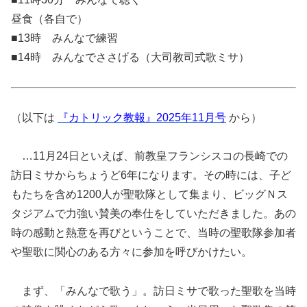
昼食（各自で）
■13時 みんなで練習
■14時 みんなでささげる（大司教司式歌ミサ）
（以下は
『カトリック教報』2025年11月号
から）
…11月24日といえば、前教皇フランシスコの長崎での
訪日ミサからちょうど6年になります。その時には、子ど
もたちを含め1200人が聖歌隊として集まり、ビッグＮス
タジアムで力強い賛美の奉仕をしていただきました。あの
時の感動と熱意を再びということで、当時の聖歌隊参加者
や聖歌に関心のある方々に参加を呼びかけたい。
まず、「みんなで歌う」。訪日ミサで歌った聖歌を当時