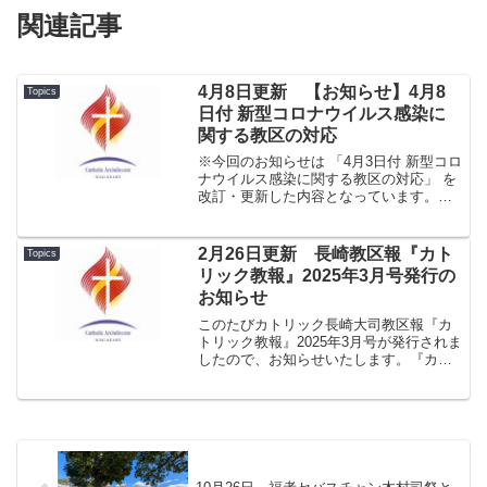
関連記事
4月8日更新 【お知らせ】4月8
Topics
日付 新型コロナウイルス感染に
関する教区の対応
※今回のお知らせは 「4月3日付 新型コロ
ナウイルス感染に関する教区の対応」 を
改訂・更新した内容となっています。ご
了承ください。2020年4月8日「新型コロ
ナウイルス感染症に伴う教区の対応」
（改訂版）についてカトリック長崎大司
2月26日更新 長崎教区報『カト
Topics
教区大司教 ...
リック教報』2025年3月号発行の
お知らせ
このたびカトリック長崎大司教区報『カ
トリック教報』2025年3月号が発行されま
したので、お知らせいたします。『カト
リック教報』2025年3月号.pdf★１面 希
望の巡礼者―2025聖年 バチカン「聖な
る扉」開く、浦上教会で開幕ミサ日本二
十六...