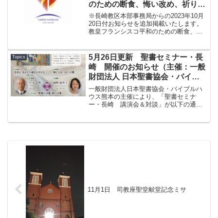
のための断食、悔い改め、祈りの
日 お知らせ
※長崎教区本部事務局からの2023年10月
20日付お知らせを追加掲載いたします。
教皇フランシスコ平和のための断食、悔
い改め、祈りを求める2023年10月27日
（金）に 教皇はこの27日を平和のため
の断食、悔い改め、祈りの日とすること
5月26日更新 聖書セミナー・長
Topics
を発表し...
崎 開催のお知らせ（主催：一般
財団法人 日本聖書協会・バイブ
ルハウス熊本、後援：長崎キリス
一般財団法人日本聖書協会・バイブルハ
ト教協議会 カトリック長崎大司
ウス熊本の主催により、「聖書セミナ
ー・長崎 講演会＆対談」が以下の通り
教区）
開催されますので、お知らせいたしま
す。（案内チラシから）「困難な時代を
生きるあなたへ詩編やコヘレトの言葉、
イザヤ書やエレミヤ書など聖書...
11月1日 司教座聖堂献堂記念ミサ