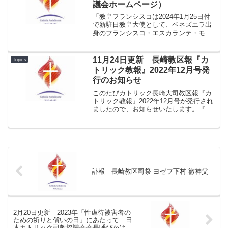
議会ホームページ）
「教皇フランシスコは2024年1月25日付
で新駐日教皇大使として、ベネズエラ出
身のフランシスコ・エスカランテ・モリ
ーナ大司教を任命したことを発表しまし
た。」 カトリック中央協議会ホームペ
ージが更新されましたので、お知らせい
11月24日更新 長崎教区報『カ
Topics
たします。 ■ 新...
トリック教報』2022年12月号発
行のお知らせ
このたびカトリック長崎大司教区報『カ
トリック教報』2022年12月号が発行され
ましたので、お知らせいたします。『カ
トリック教報』2022年12月号.pdf-----★１
面 「『ともに』を体験、長崎青年の
日」（長崎教区青少年委員会 川端志範
師...
訃報 長崎教区司祭 ヨゼフ下村 徹神父
2月20日更新 2023年「性虐待被害者の
ための祈りと償いの日」にあたって 日
本カトリック司教協議会会長呼びかけ