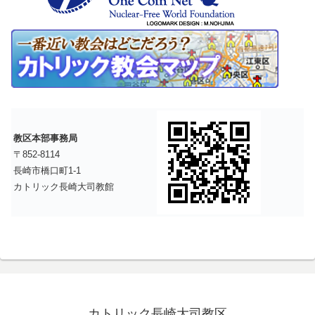
教区本部事務局
〒852-8114
長崎市橋口町1-1
カトリック長崎大司教館
カトリック長崎大司教区