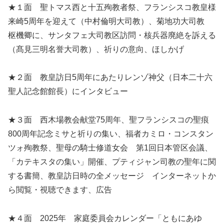
★１面 聖トマス西と十五殉教者祭、フランシスコ教皇様
来崎5周年を迎えて（中村倫明大司教）、菊地功大司教
枢機卿に、サンタフェ大司教区訪問・核兵器廃絶を訴える
（髙見三明名誉大司教）、祈りの意向、ほしかげ
★２面 教皇訪日5周年にあたりレンゾ神父（日本二十六
聖人記念館館長）にインタビュー
★３面 西木場教会献堂75周年、聖フランシスコの聖痕
800周年記念ミサと祈りの集い、福者カミロ・コンスタン
ツォ殉教祭、聖母の騎士修道女会 第1回日本管区会議、
「カテキスタの集い」開催、プティジャン司教の聖年に関
する書簡、教皇訪日時の全メッセージ インターネットか
ら閲覧・視聴できます、広告
★４面 2025年 家庭委員会カレンダー「ともにあゆ