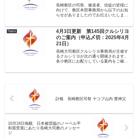
長崎教区の司祭、修道者、信徒の皆様に
向けて、教区本部事務局から以下のお知
らせがありましたのでお伝えいたしま
す。2023-10-03「カ障連大会」閉会ミサ
案内.pdf長崎教区の司祭・修道者・信徒の
皆さま 皆さま、ご存知のように、10月
4月3日更新 第145回クルシリヨ
Topics
14日（...
のご案内（申込〆切：2025年4月
21日）
長崎大司教区クルシリヨ事務局が主催す
るクルシリヨが次の通り開催されます。
各小教区にお配りしている案内をご確認
いただき、ぜひご参加をお願いいたしま
す。第145回クルシリヨ日時：2025年5月
3日（土）午後6時30分から 5月6日（火）
夕方まで...
訃報 長崎教区司祭 ヤコブ山内 豊神父
10月24日掲載 日本被団協のノーベル平
和賞受賞にあたり長崎大司教のメッセー
ジ