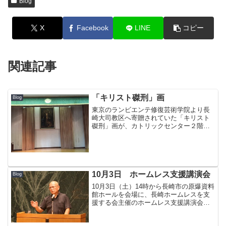
Blog
X
Facebook
LINE
コピー
関連記事
「キリスト磔刑」画
Blog
東京のランビエンテ修復芸術学院より長
崎大司教区へ寄贈されていた「キリスト
磔刑」画が、カトリックセンター２階ホ
ールへ飾られた。この絵は １９世紀末
にイタリアで描かれた エミリア・ロマ
ーニャ派の作品で、傷みが激しかったも
のを同学院で１１年の年月...
10月3日 ホームレス支援講演会
Blog
10月3日（土）14時から長崎市の原爆資料
館ホールを会場に、長崎ホームレスを支
援する会主催のホームレス支援講演会が
開催された。カトリック長崎大司教区、
他5団体の後援。 講師は、大阪・釜ヶ崎