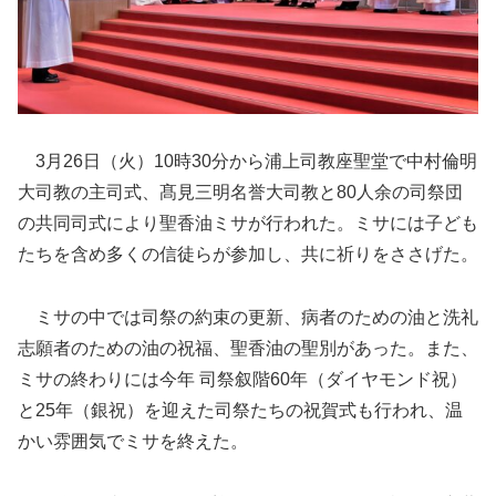
3月26日（火）10時30分から浦上司教座聖堂で中村倫明
大司教の主司式、髙見三明名誉大司教と80人余の司祭団
の共同司式により聖香油ミサが行われた。ミサには子ども
たちを含め多くの信徒らが参加し、共に祈りをささげた。
ミサの中では司祭の約束の更新、病者のための油と洗礼
志願者のための油の祝福、聖香油の聖別があった。また、
ミサの終わりには今年 司祭叙階60年（ダイヤモンド祝）
と25年（銀祝）を迎えた司祭たちの祝賀式も行われ、温
かい雰囲気でミサを終えた。