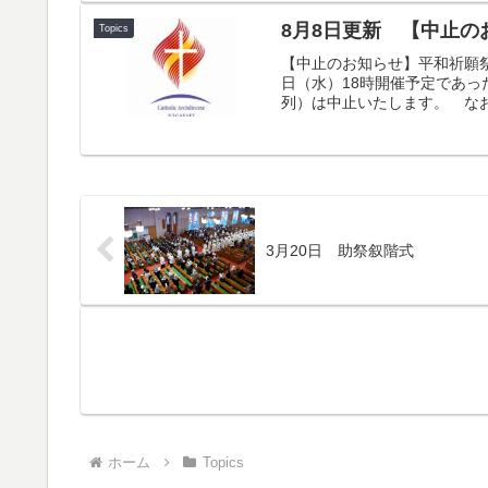
8月8日更新 【中止
Topics
【中止のお知らせ】平和祈願祭
日（水）18時開催予定であ
列）は中止いたします。 なお、
3月20日 助祭叙階式
ホーム
Topics