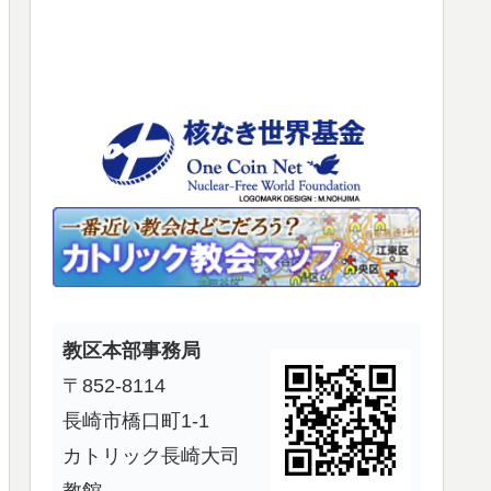
使
っ
て
く
だ
さ
い。
教区本部事務局
〒852-8114
長崎市橋口町1-1
カトリック長崎大司
教館