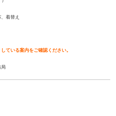
す）
パ、着替え
りしている案内をご確認ください。
務局