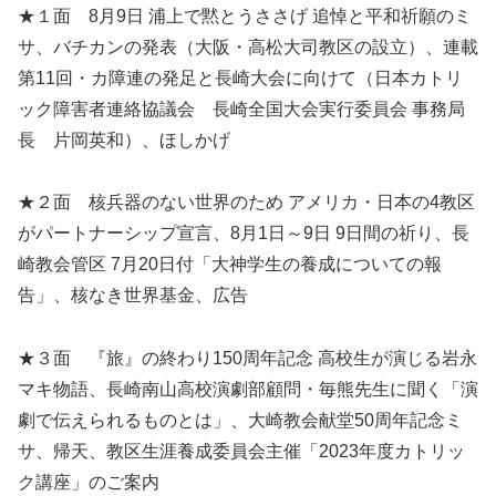
★１面 8月9日 浦上で黙とうささげ 追悼と平和祈願のミ
サ、バチカンの発表（大阪・高松大司教区の設立）、連載
第11回・カ障連の発足と長崎大会に向けて（日本カトリ
ック障害者連絡協議会 長崎全国大会実行委員会 事務局
長 片岡英和）、ほしかげ
★２面 核兵器のない世界のため アメリカ・日本の4教区
がパートナーシップ宣言、8月1日～9日 9日間の祈り、長
崎教会管区 7月20日付「大神学生の養成についての報
告」、核なき世界基金、広告
★３面 『旅』の終わり150周年記念 高校生が演じる岩永
マキ物語、長崎南山高校演劇部顧問・毎熊先生に聞く「演
劇で伝えられるものとは」、大崎教会献堂50周年記念ミ
サ、帰天、教区生涯養成委員会主催「2023年度カトリッ
ク講座」のご案内