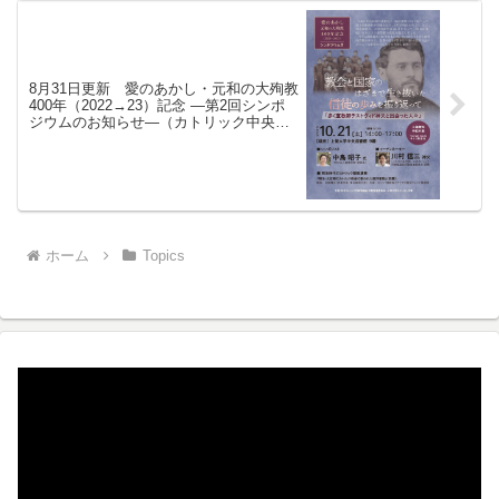
8月31日更新 愛のあかし・元和の大殉教
400年（2022→23）記念 ―第2回シンポ
ジウムのお知らせ―（カトリック中央協
議会ホームページ）
ホーム
Topics