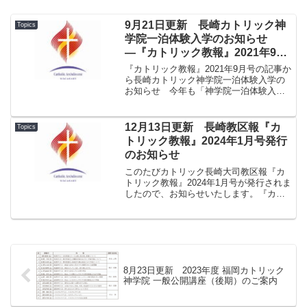
9月21日更新 長崎カトリック神
Topics
学院一泊体験入学のお知らせ
―『カトリック教報』2021年9月
号
『カトリック教報』2021年9月号の記事か
ら長崎カトリック神学院一泊体験入学の
お知らせ 今年も「神学院一泊体験入
学」を実施する予定です。詳細について
は各小教区にお送りしている「ご案内」
「申込書」などをご確認ください。お申
12月13日更新 長崎教区報『カ
Topics
し込み、お待ちしてい...
トリック教報』2024年1月号発行
のお知らせ
このたびカトリック長崎大司教区報『カ
トリック教報』2024年1月号が発行されま
したので、お知らせいたします。『カト
リック教報』2024年1月号.pdf★１面
2024年 年頭の手紙（中村倫明大司教）、
祈りの意向、ほしかげ★２面 パートナ
ーシ...
8月23日更新 2023年度 福岡カトリック
神学院 一般公開講座（後期）のご案内