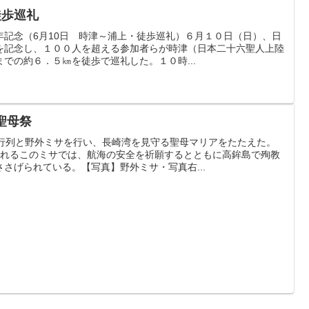
徒歩巡礼
年記念（6月10日 時津～浦上・徒歩巡礼）６月１０日（日）、日
を記念し、１００人を超える参加者らが時津（日本二十六聖人上陸
での約６．５㎞を徒歩で巡礼した。１０時...
聖母祭
母行列と野外ミサを行い、長崎湾を見守る聖母マリアをたたえた。
われるこのミサでは、航海の安全を祈願するとともに高鉾島で殉教
さげられている。【写真】野外ミサ・写真右...