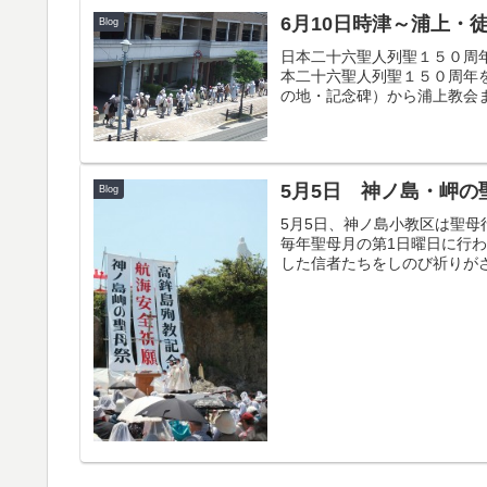
6月10日時津～浦上・
Blog
日本二十六聖人列聖１５０周
本二十六聖人列聖１５０周年
の地・記念碑）から浦上教会ま
5月5日 神ノ島・岬の
Blog
5月5日、神ノ島小教区は聖
毎年聖母月の第1日曜日に行
した信者たちをしのび祈りがさ