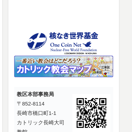
使
っ
て
く
だ
さ
い。
教区本部事務局
〒852-8114
長崎市橋口町1-1
カトリック長崎大司
教館