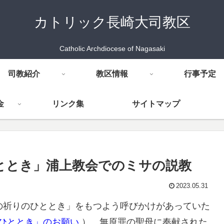
カトリック長崎大司教区
Catholic Archdiocese of Nagasaki
司教紹介
教区情報
行事予定
金
リンク集
サイトマップ
ひととき」浦上教会でのミサの説教
2023.05.31
の祈りのひととき」をもつよう呼びかけがあっていた
ひととき」のお願い
）、無原罪の聖母に奉献された