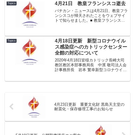
4月21日 教皇フランシスコ逝去
Topics
バチカン・ニュースは4月21日、教皇フラ
ンシスコが帰天されたことをウェブサイ
トで知らせました。■ 教皇フランシス
コ、帰天される（バチカン・ニュース
へ）教皇庁広報部の発表■ 教皇フランシ
スコ逝去（カトリック中央協議会のペー
ジへ）日本カトリック...
4月18日更新 新型コロナウイル
Topics
ス感染症へのカトリックセンター
全館の対応について
2020年4月18日皆様カトリック長崎大司
教区教区本部事務局長 中濱 敬司法人会
計事務所長 岩本 繁幸新型コロナウイル
ス感染症へのカトリックセンター全館の
対応について（お知らせ）♰ 主の恵みと
平和 主のご復活おめでとうございま
す。 さて、カ...
4月23日更新 重要文化財 黒島天主堂の
耐震化・保存修理工事のお知らせ