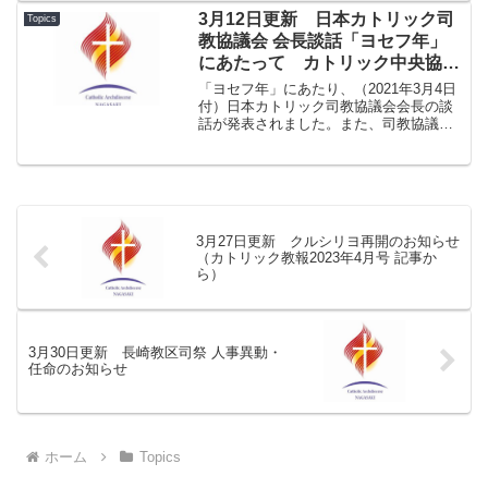
て語る（中村倫明大司教、教区平和推進
3月12日更新 日本カトリック司
Topics
委員会・...
教協議会 会長談話「ヨセフ年」
にあたって カトリック中央協議
会ホームページ掲載のご案内
「ヨセフ年」にあたり、（2021年3月4日
付）日本カトリック司教協議会会長の談
話が発表されました。また、司教協議会
会長によるカテケージス 「いのちを守る
聖ヨセフ」も発表されました。 カトリ
ック中央協議会のホームページをご案内
いたします。「ヨ...
3月27日更新 クルシリヨ再開のお知らせ
（カトリック教報2023年4月号 記事か
ら）
3月30日更新 長崎教区司祭 人事異動・
任命のお知らせ
ホーム
Topics