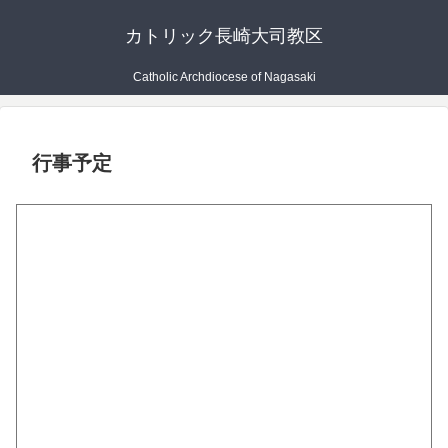
カトリック長崎大司教区
Catholic Archdiocese of Nagasaki
行事予定