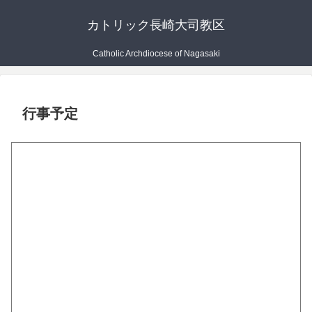
カトリック長崎大司教区
Catholic Archdiocese of Nagasaki
行事予定