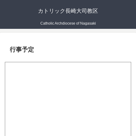
カトリック長崎大司教区
Catholic Archdiocese of Nagasaki
行事予定