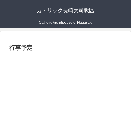
カトリック長崎大司教区
Catholic Archdiocese of Nagasaki
行事予定