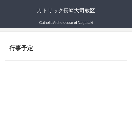
カトリック長崎大司教区
Catholic Archdiocese of Nagasaki
行事予定