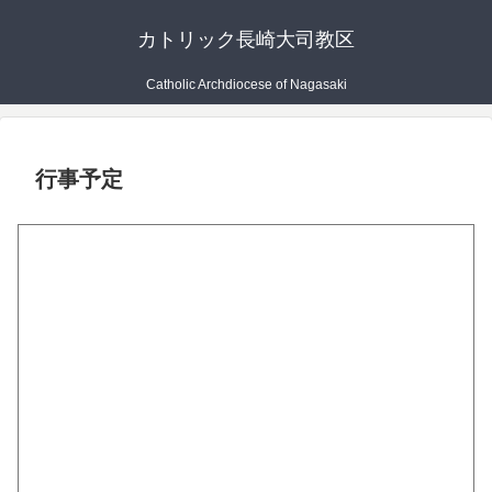
カトリック長崎大司教区
Catholic Archdiocese of Nagasaki
行事予定