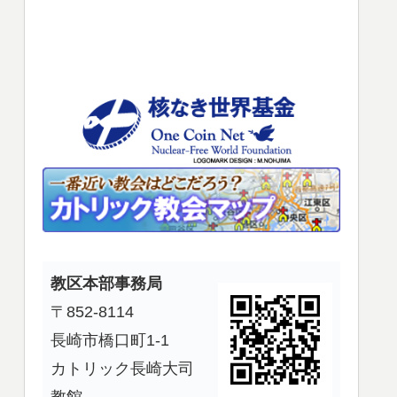
使
っ
て
く
だ
さ
い。
教区本部事務局
〒852-8114
長崎市橋口町1-1
カトリック長崎大司
教館