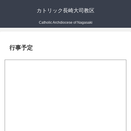
カトリック長崎大司教区
Catholic Archdiocese of Nagasaki
行事予定