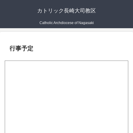
カトリック長崎大司教区
Catholic Archdiocese of Nagasaki
行事予定