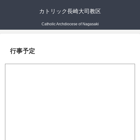
カトリック長崎大司教区
Catholic Archdiocese of Nagasaki
行事予定