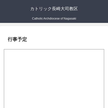
カトリック長崎大司教区
Catholic Archdiocese of Nagasaki
行事予定