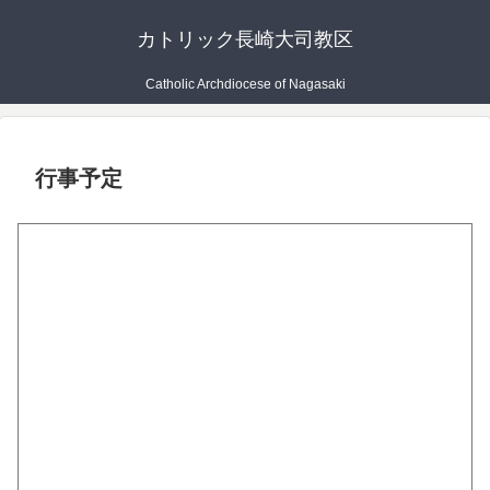
カトリック長崎大司教区
Catholic Archdiocese of Nagasaki
行事予定