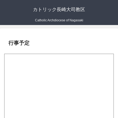
カトリック長崎大司教区
Catholic Archdiocese of Nagasaki
行事予定