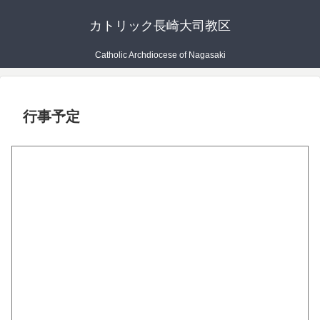
カトリック長崎大司教区
Catholic Archdiocese of Nagasaki
行事予定