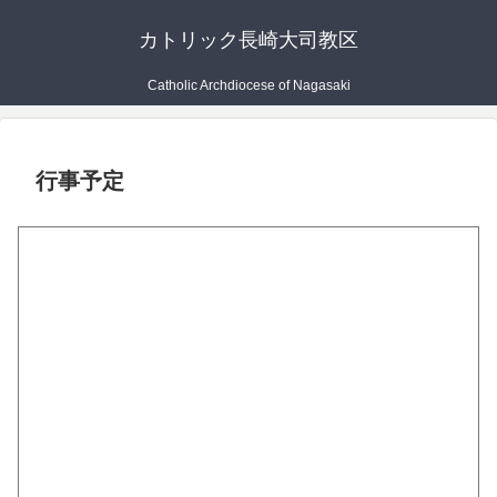
カトリック長崎大司教区
Catholic Archdiocese of Nagasaki
行事予定