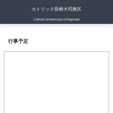
カトリック長崎大司教区
Catholic Archdiocese of Nagasaki
行事予定