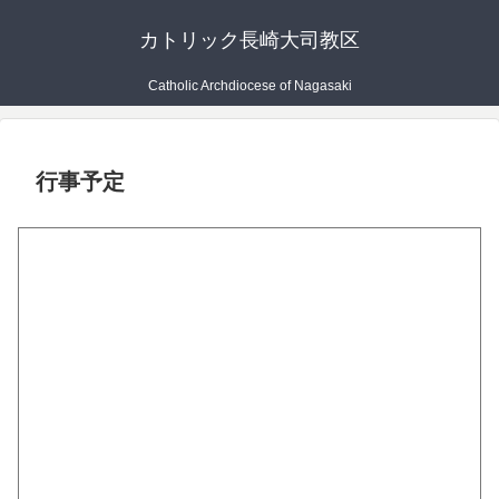
カトリック長崎大司教区
Catholic Archdiocese of Nagasaki
行事予定