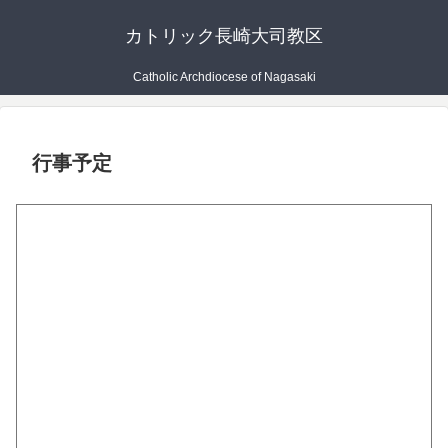
カトリック長崎大司教区
Catholic Archdiocese of Nagasaki
行事予定