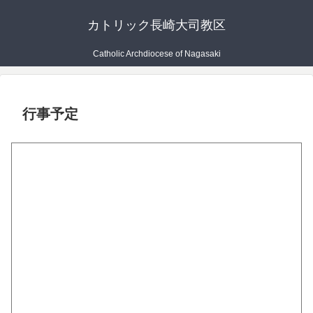
カトリック長崎大司教区
Catholic Archdiocese of Nagasaki
行事予定