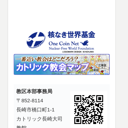
使
っ
て
く
だ
さ
い。
教区本部事務局
〒852-8114
長崎市橋口町1-1
カトリック長崎大司
教館