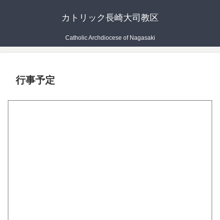
カトリック長崎大司教区
Catholic Archdiocese of Nagasaki
行事予定