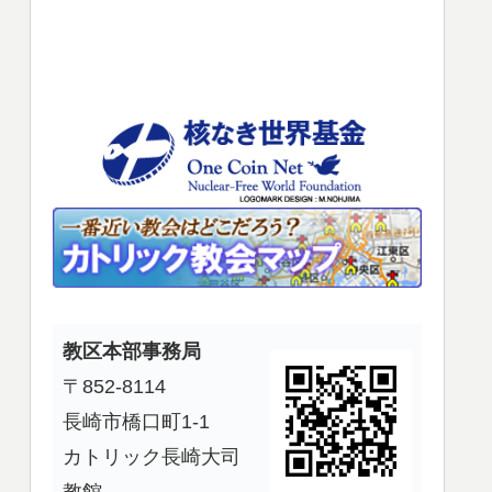
使
っ
て
く
だ
さ
い。
教区本部事務局
〒852-8114
長崎市橋口町1-1
カトリック長崎大司
教館