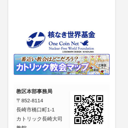
使
っ
て
く
だ
さ
い。
教区本部事務局
〒852-8114
長崎市橋口町1-1
カトリック長崎大司
教館