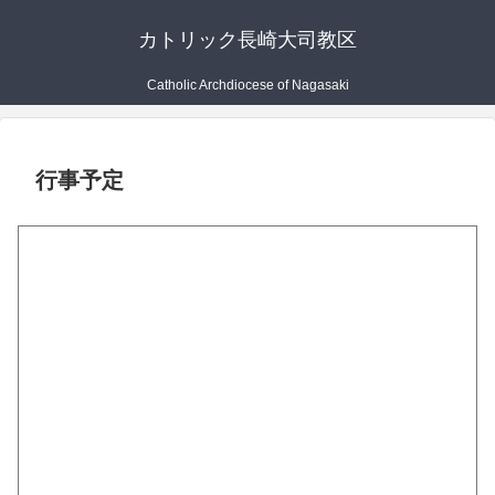
カトリック長崎大司教区
Catholic Archdiocese of Nagasaki
行事予定