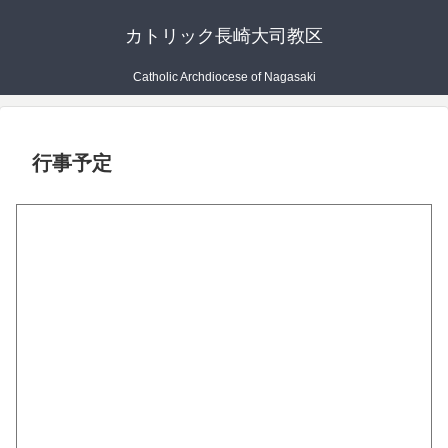
カトリック長崎大司教区
Catholic Archdiocese of Nagasaki
行事予定