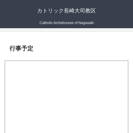
カトリック長崎大司教区
Catholic Archdiocese of Nagasaki
行事予定