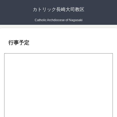
カトリック長崎大司教区
Catholic Archdiocese of Nagasaki
行事予定