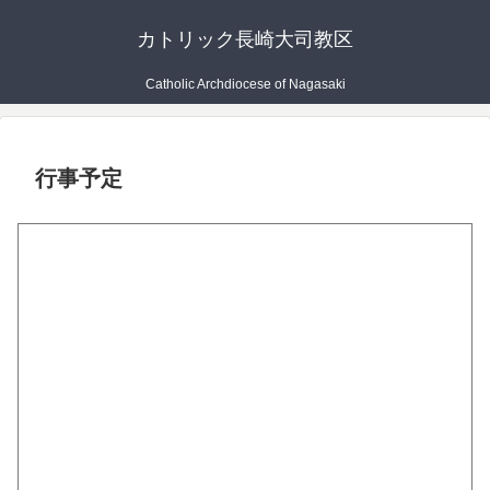
カトリック長崎大司教区
Catholic Archdiocese of Nagasaki
行事予定