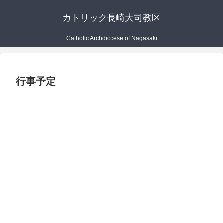
カトリック長崎大司教区
Catholic Archdiocese of Nagasaki
行事予定