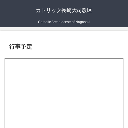
カトリック長崎大司教区
Catholic Archdiocese of Nagasaki
行事予定