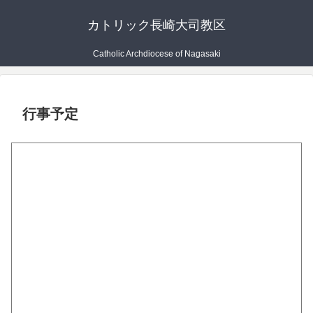
カトリック長崎大司教区
Catholic Archdiocese of Nagasaki
行事予定