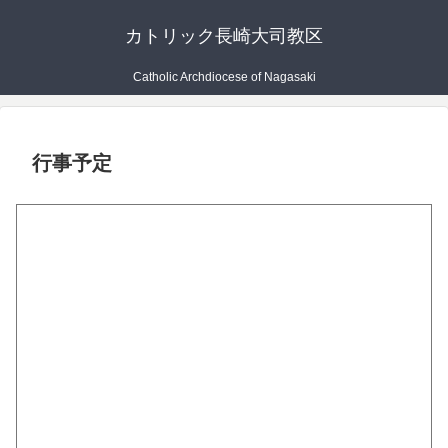
カトリック長崎大司教区
Catholic Archdiocese of Nagasaki
行事予定