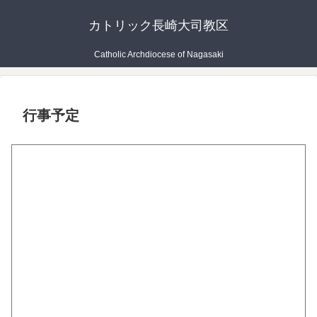
カトリック長崎大司教区
Catholic Archdiocese of Nagasaki
行事予定