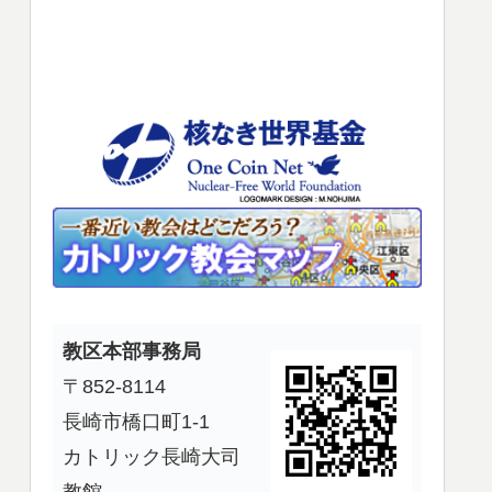
使
っ
て
く
だ
さ
い。
教区本部事務局
〒852-8114
長崎市橋口町1-1
カトリック長崎大司
教館