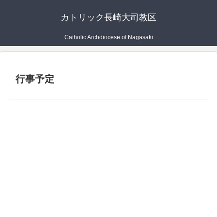
カトリック長崎大司教区
Catholic Archdiocese of Nagasaki
行事予定