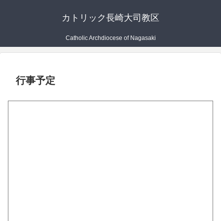
カトリック長崎大司教区
Catholic Archdiocese of Nagasaki
行事予定